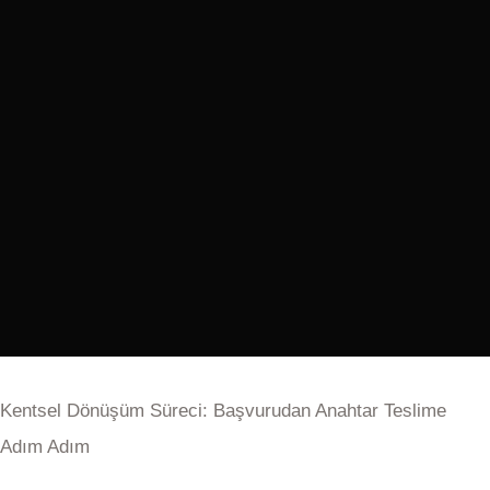
Kentsel Dönüşüm Süreci: Başvurudan Anahtar Teslime
Adım Adım