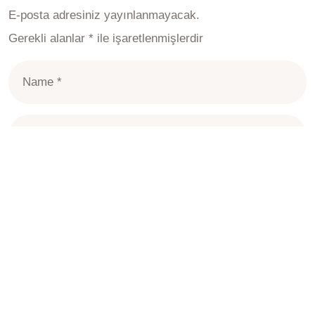
E-posta adresiniz yayınlanmayacak.
Gerekli alanlar
*
ile işaretlenmişlerdir
Daha sonraki yorumlarımda kullanılması için adım,
e-posta adresim ve site adresim bu tarayıcıya
kaydedilsin.